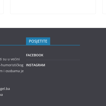
POSJETITE
FACEBOOK
ti su u većini
no-humorističkog
INSTAGRAM
em i osobama je
egel.ba
ba