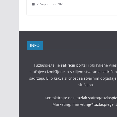
12. Septembra 2023.
INFO
Tuzlaspiegel je
satirični
portal i objavljene vijes
slučajeva izmišljene, a s ciljem stvaranja satirič
sadržaja. Bilo kakva sličnost sa stvarnim događaj
slučajna.
Kontaktirajte nas:
tuzlak.satira@tuzlaspi
Marketing:
marketing@tuzlaspiegel.