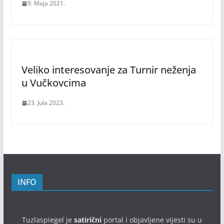
9. Maja 2021.
Veliko interesovanje za Turnir neženja
u Vučkovcima
23. Jula 2023.
INFO
Tuzlaspiegel je
satirični
portal i objavljene vijesti su u