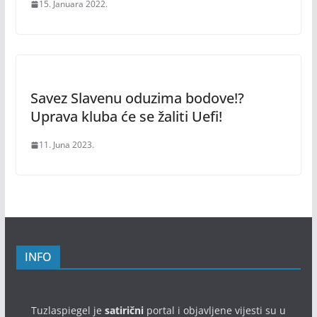
15. Januara 2022.
Savez Slavenu oduzima bodove!?
Uprava kluba će se žaliti Uefi!
11. Juna 2023.
INFO
Tuzlaspiegel je
satirični
portal i objavljene vijesti su u