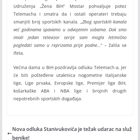
Udruženja „Žena BiH“ Mostar pohvaljuje potez
Telemacha i smatra da i ostali operateri trebaju
smanjiti broj sportskih kanala. „
Zbog sportskih kanala
već godinama spavamo u odvojenim sobama. Dok smo
imali jedan televizor serije sam mogla letimično
pogledati samo u reprizama prije podne…
“ – žalila se
Ifeta.
Većina dama u BiH pozdravlja odluku Telemach-a, jer
će biti pošteđene utakmica nogometne italijanske
lige, Lige prvaka, Evropske lige, Premijer lige BiH,
košarkaške ABA i NBA lige i brojnih drugih
nepotrebnih sportskih događaja.
Nova odluka Stanivukovića je težak udarac na služ
benike!