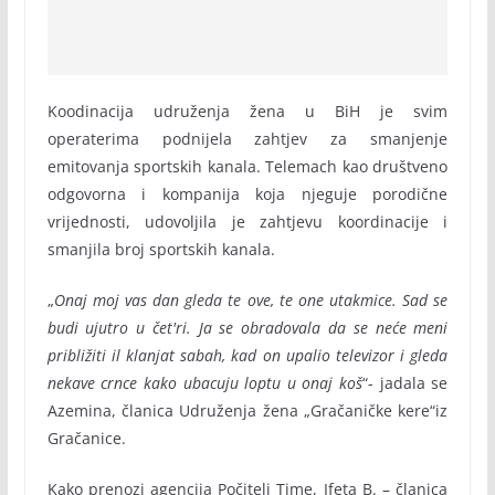
Koodinacija udruženja žena u BiH je svim
operaterima podnijela zahtjev za smanjenje
emitovanja sportskih kanala. Telemach kao društveno
odgovorna i kompanija koja njeguje porodične
vrijednosti, udovoljila je zahtjevu koordinacije i
smanjila broj sportskih kanala.
„
Onaj moj vas dan gleda te ove, te one utakmice. Sad se
budi ujutro u čet'ri. Ja se obradovala da se neće meni
približiti il klanjat sabah, kad on upalio televizor i gleda
nekave crnce kako ubacuju loptu u onaj koš
“- jadala se
Azemina, članica Udruženja žena „Gračaničke kere“iz
Gračanice.
Kako prenozi agencija Počitelj Time, Ifeta B. – članica