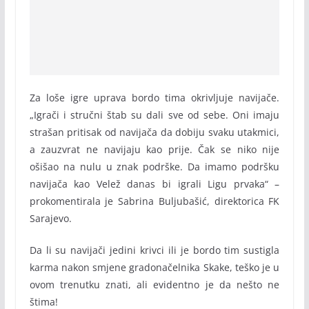
Za loše igre uprava bordo tima okrivljuje navijače.
„Igrači i stručni štab su dali sve od sebe. Oni imaju
strašan pritisak od navijača da dobiju svaku utakmici,
a zauzvrat ne navijaju kao prije. Čak se niko nije
ošišao na nulu u znak podrške. Da imamo podršku
navijača kao Velež danas bi igrali Ligu prvaka“ –
prokomentirala je Sabrina Buljubašić, direktorica FK
Sarajevo.
Da li su navijači jedini krivci ili je bordo tim sustigla
karma nakon smjene gradonačelnika Skake, teško je u
ovom trenutku znati, ali evidentno je da nešto ne
štima!