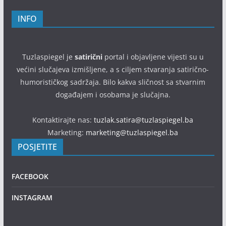
INFO
Tuzlaspiegel je
satirični
portal i objavljene vijesti su u
većini slučajeva izmišljene, a s ciljem stvaranja satirično-
humorističkog sadržaja. Bilo kakva sličnost sa stvarnim
događajem i osobama je slučajna.
Kontaktirajte nas:
tuzlak.satira@tuzlaspiegel.ba
Marketing:
marketing@tuzlaspiegel.ba
POSJETITE
FACEBOOK
INSTAGRAM